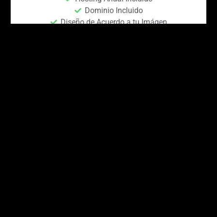
Dominio Incluido
Diseño de Acuerdo a tu Imágen
Hasta 10 Páginas de Contenido
Formulario de Contacto
Galerías Multimedia
Eventos Online
Registro de Fans
Tienda Online
$
9,800
MXN
Contacta a un Ejecutivo