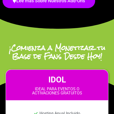
Lee más Sobre Nuestros Add-Ons
¡Comienza a Monetizar tu
Base de Fans Desde Hoy!
IDOL
IDEAL PARA EVENTOS O
ACTIVACIONES GRATUITOS
Hosting Anual Incluido